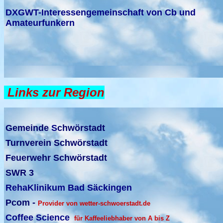
DXGWT-Interessengemeinschaft von Cb und
Amateurfunkern
Links zur Region
Gemeinde
S
chwörstadt
T
urnverein Schwörstadt
Feuerwehr Schwörstadt
SWR 3
RehaKlinikum Bad Säckingen
Pcom -
Provider von wetter-schwoerstadt.de
Coffee Science
für Kaffeeliebhaber von A bis Z