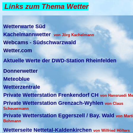
Links zum Thema Wetter
Wetterwarte Süd
Kachelmannwetter
von Jörg Kachelmann
Webcams -
Südschwarzwald
Wetter.com
Aktuelle Werte der DWD-Station Rheinfelden
Donnerwetter
Meteoblue
Wetterzentrale
Private
Wetterstation Frenkendorf CH
von Hansruedi Me
Private Wetterstation
Grenzach-Wyhlen
von Claus
Scheuermann
Private Wetterstation Eggerszell / Bay. Wald
von Mart
Bohmann
Wetterseite Nettetal-Kaldenkirchen
von Wilfried Hölters