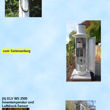
zum Seitenanfang
(A) ELV WS 2500
Innentempe
ratu
r und
Luftdruck-Sensor